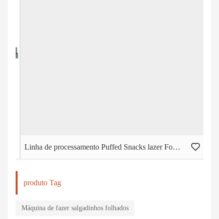
Linha de processamento Puffed Snacks lazer Food Extrusora Máquina
Máq
produto Tag
Máquina de fazer salgadinhos folhados